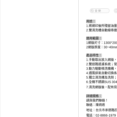
用途：
1.將網印後所殘留油
2.雙清洗槽自動線串
適用範圍：
1網版尺寸：1300*20
2網版厚度：30~40m
產品特性：
1.手動取出放入
2.雙迴路過濾
3.動力驅動噴
4.通風排氣自
5.獨立清洗槽及
6.
全機不銹鋼SUS 3
7.清洗網版後，配有
詳細規格：
請與我們聯絡！
聯絡：陳炳君
地址：台北市承德路四
電話：02-8866-1979