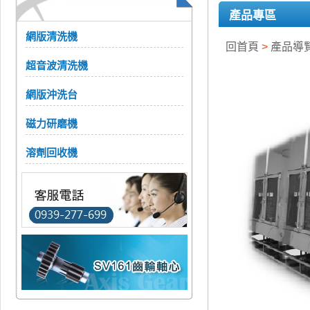
產品專區
網版清洗機
回首頁
>
產品導
超音波清洗機
網版沖洗台
磁力研磨機
溶劑回收機